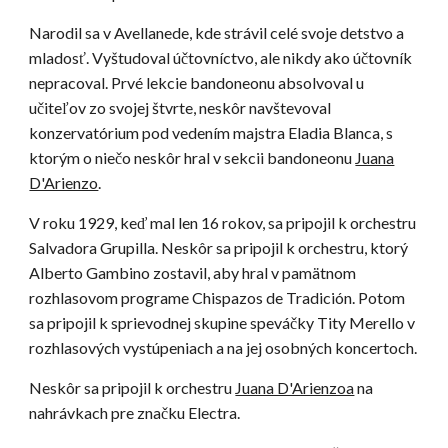
Narodil sa v Avellanede, kde strávil celé svoje detstvo a
mladosť. Vyštudoval účtovníctvo, ale nikdy ako účtovník
nepracoval. Prvé lekcie bandoneonu absolvoval u
učiteľov zo svojej štvrte, neskôr navštevoval
konzervatórium pod vedením majstra Eladia Blanca, s
ktorým o niečo neskôr hral v sekcii bandoneonu
Juana
D'Arienzo
.
V roku 1929, keď mal len 16 rokov, sa pripojil k orchestru
Salvadora Grupilla. Neskôr sa pripojil k orchestru, ktorý
Alberto Gambino zostavil, aby hral v pamätnom
rozhlasovom programe Chispazos de Tradición. Potom
sa pripojil k sprievodnej skupine speváčky Tity Merello v
rozhlasových vystúpeniach a na jej osobných koncertoch.
Neskôr sa pripojil k orchestru
Juana D'Arienzoa
na
nahrávkach pre značku Electra.