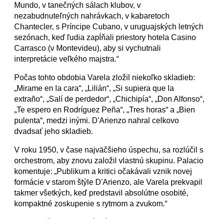
Mundo, v tanečných sálach klubov, v
nezabudnuteľných nahrávkach, v kabaretoch
Chantecler, s Príncipe Cubano, v uruguajských letných
sezónach, keď ľudia zapĺňali priestory hotela Casino
Carrasco (v Montevideu), aby si vychutnali
interpretácie veľkého majstra.“
Počas tohto obdobia Varela zložil niekoľko skladieb:
„Mirame en la cara“, „Lilián“, „Si supiera que la
extraño“, „Salí de perdedor“, „Chichipía“, „Don Alfonso“,
„Te espero en Rodríguez Peña“, „Tres horas“ a „Bien
pulenta“, medzi inými. D'Arienzo nahral celkovo
dvadsať jeho skladieb.
V roku 1950, v čase najväčšieho úspechu, sa rozlúčil s
orchestrom, aby znovu založil vlastnú skupinu. Palacio
komentuje: „Publikum a kritici očakávali vznik novej
formácie v starom štýle D'Arienzo, ale Varela prekvapil
takmer všetkých, keď predstavil absolútne osobité,
kompaktné zoskupenie s rytmom a zvukom.“