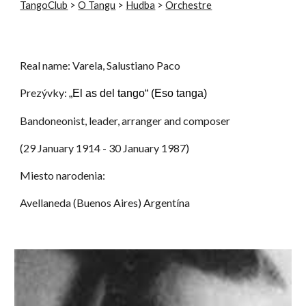
TangoClub
>
O Tangu
>
Hudba
>
Orchestre
Real name: Varela, Salustiano Paco
Prezývky:
„El as del tango“ (Eso tanga)
Bandoneonist, leader, arranger and composer
(29 January 1914 - 30 January 1987)
Miesto narodenia:
Avellaneda (Buenos Aires) Argentína