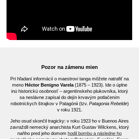
Pozor na zámenu mien
Pri hľadaní informácií o maestrovi tang
a
môžete natrafiť na
meno
Héctor Benigno Varela
(1875 – 1923). Ide o úplne
inú historickú osobnosť – argentínskeho plukovníka, ktorý
sa neslávne zapísal do dejín krvavým potlačením
robotníckych štrajkov v Patagónii (tzv.
Patagonia Rebelde
)
v roku 1921.
Jeho osud skončil tragicky: v roku 1923 ho v Buenos Aires
zavraždil nemecký anarchista Kurt Gustav Wilckens, ktorý
naňho pred jeho domom
hodil bombu a následne ho