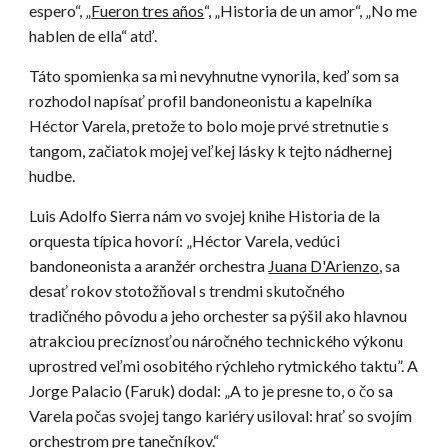
espero“, „
Fueron tres años
“, „Historia de un amor“, „No me
hablen de ella“ atď.
Táto spomienka sa mi nevyhnutne vynorila, keď som sa
rozhodol napísať profil bandoneonistu a kapelníka
Héctor Varela, pretože to bolo moje prvé stretnutie s
tangom, začiatok mojej veľkej lásky k tejto nádhernej
hudbe.
Luis Adolfo Sierra nám vo svojej knihe Historia de la
orquesta típica hovorí: „Héctor Varela, vedúci
bandoneonista a aranžér orchestra
Juana D'Arienzo
, sa
desať rokov stotožňoval s trendmi skutočného
tradičného pôvodu a jeho orchester sa pýšil ako hlavnou
atrakciou precíznosťou náročného technického výkonu
uprostred veľmi osobitého rýchleho rytmického taktu”. A
Jorge Palacio (Faruk) dodal: „A to je presne to, o čo sa
Varela počas svojej tango kariéry usiloval: hrať so svojím
orchestrom pre tanečníkov.“