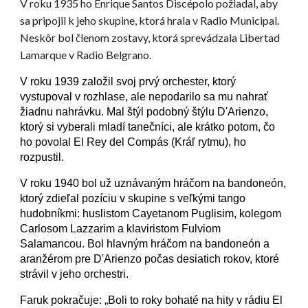
V roku 1935 ho Enrique Santos Discépolo požiadal, aby
sa pripojil k jeho skupine, ktorá hrala v Radio Municipal.
Neskôr bol členom zostavy, ktorá sprevádzala Libertad
Lamarque v Radio Belgrano.
V roku 1939 založil svoj prvý orchester, ktorý
vystupoval v rozhlase, ale nepodarilo sa mu nahrať
žiadnu nahrávku. Mal štýl podobný štýlu D'Arienzo,
ktorý si vyberali mladí tanečníci, ale krátko potom, čo
ho povolal El Rey del Compás (Kráľ rytmu), ho
rozpustil.
V roku 1940 bol už uznávaným hráčom na bandoneón,
ktorý zdieľal pozíciu v skupine s veľkými tango
hudobníkmi: huslistom Cayetanom Puglisim, kolegom
Carlosom Lazzarim a klaviristom Fulviom
Salamancou. Bol hlavným hráčom na bandoneón a
aranžérom pre D'Arienzo počas desiatich rokov, ktoré
strávil v jeho orchestri.
Faruk pokračuje: „Boli to roky bohaté na hity v rádiu El