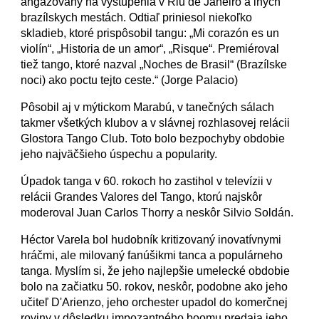
angažovaný na vystúpenia v Riu de Janeiro a iných
brazílskych mestách. Odtiaľ priniesol niekoľko
skladieb, ktoré prispôsobil tangu: „Mi corazón es un
violín“, „Historia de un amor“, „Risque“. Premiéroval
tiež tango, ktoré nazval „Noches de Brasil“ (Brazílske
noci) ako poctu tejto ceste.“ (Jorge Palacio)
Pôsobil aj v mýtickom Marabú, v tanečných sálach
takmer všetkých klubov a v slávnej rozhlasovej relácii
Glostora Tango Club. Toto bolo bezpochyby obdobie
jeho najväčšieho úspechu a popularity.
Úpadok tanga v 60. rokoch ho zastihol v televízii v
relácii Grandes Valores del Tango, ktorú najskôr
moderoval Juan Carlos Thorry a neskôr Silvio Soldán.
Héctor Varela bol hudobník kritizovaný inovatívnymi
hráčmi, ale milovaný fanúšikmi tanca a populárneho
tanga. Myslím si, že jeho najlepšie umelecké obdobie
bolo na začiatku 50. rokov, neskôr, podobne ako jeho
učiteľ D'Arienzo, jeho orchester upadol do komerčnej
roviny v dôsledku impozantného boomu predaja jeho