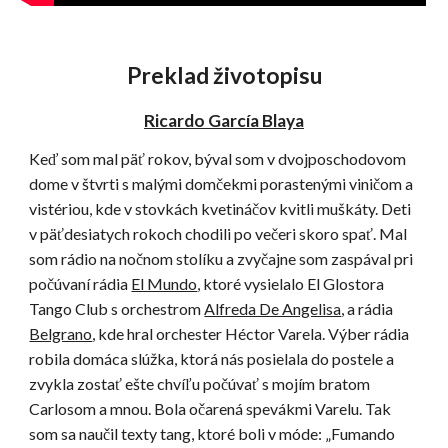
Preklad životopisu
Ricardo García Blaya
Keď som mal päť rokov, býval som v dvojposchodovom
dome v štvrti s malými domčekmi porastenými viničom a
vistériou, kde v stovkách kvetináčov kvitli muškáty. Deti
v päťdesiatych rokoch chodili po večeri skoro spať. Mal
som rádio na nočnom stolíku a zvyčajne som zaspával pri
počúvaní rádia
El Mundo
, ktoré vysielalo El Glostora
Tango Club s orchestrom
Alfreda De Angelisa
, a rádia
Belgrano
, kde hral orchester Héctor Varela. Výber rádia
robila domáca slúžka, ktorá nás posielala do postele a
zvykla zostať ešte chvíľu počúvať s mojím bratom
Carlosom a mnou. Bola očarená spevákmi Varelu. Tak
som sa naučil texty tang, ktoré boli v móde: „Fumando