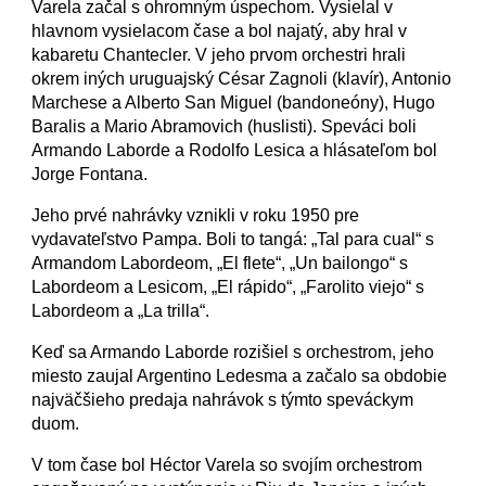
Varela začal s ohromným úspechom. Vysielal v
hlavnom vysielacom čase a bol najatý, aby hral v
kabaretu Chantecler. V jeho prvom orchestri hrali
okrem iných uruguajský César Zagnoli (klavír), Antonio
Marchese a Alberto San Miguel (bandoneóny), Hugo
Baralis a Mario Abramovich (huslisti). Speváci boli
Armando Laborde a Rodolfo Lesica a hlásateľom bol
Jorge Fontana.
Jeho prvé nahrávky vznikli v roku 1950 pre
vydavateľstvo Pampa. Boli to tangá: „Tal para cual“ s
Armandom Labordeom, „El flete“, „Un bailongo“ s
Labordeom a Lesicom, „El rápido“, „Farolito viejo“ s
Labordeom a „La trilla“.
Keď sa Armando Laborde rozišiel s orchestrom, jeho
miesto zaujal Argentino Ledesma a začalo sa obdobie
najväčšieho predaja nahrávok s týmto speváckym
duom.
V tom čase bol Héctor Varela so svojím orchestrom