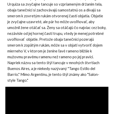
Urquiza sa zvyčajne tancuje so vzpriameným držaním tela,
obaja tanečníci si zachovávajú samostatnú os a dívajú sa
smerom k zovretým rukám otvorenej časti objatia. Objatie
je zvyčajne uzavreté, ale pár ho môže uvoľňovať, aby
umožnil žene otáčať sa. Ženy sa otáčajú čo najviac cez boky,
nezávisle od jej hornej časti trupu, vtedy je menej potrebné
uvoľňovať objatie. Pretože obaja tanečníci pozerajú
smerom k zopätým rukám, môže sa v objatí vytvoriť dojem
mierneho V, v ktorom je ženine ľavé rameno bližšie k
mužovmu pravému ramenu než rameno po jej pravici.
Napriek názvu sa tento štýl tancuje v mnoh
ých
štvrtiach
Buenos Aires, a je niekedy nazývaný "Tango Estilo del
Barrio." Mimo Argentínu, je tento štýl známy ako "Salon-
style Tango."