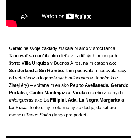
Geraldine s
voje základy získala priamo v srdci tanca.
Tancovať sa naučila ako dieťa v tradičných milongách
štvrte
Villa Urquiza
v Buenos Aires, na miestach ako
Sunderland
a
Sin Rumbo
. Tam počúvala a nasávala rady
od veteránov a legendárnych
milongueros
(tanečníkov
Zlatej éry) – vrátane mien ako
Pepito Avellaneda, Gerardo
Portalea, Cacho Mantegazza, Virulazo
alebo známych
milongueras
ako
La Fillipini, Ada, La Negra Margarita a
La Rusa
. Tento silný, neformálny základ jej dal cit pre
esenciu
Tango Salón
(tango pre parket).