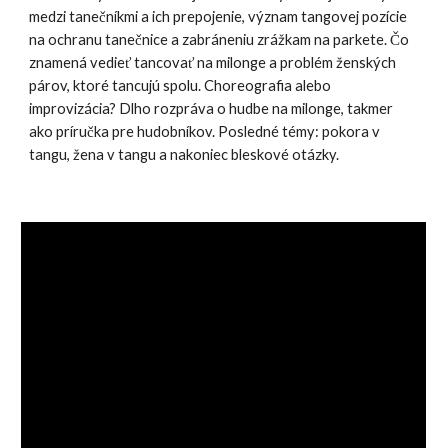
medzi tanečníkmi a ich prepojenie, význam tangovej pozície
na ochranu tanečnice a zabráneni
u
zrážkam na parkete. Čo
znamená vedieť tancovať
na
milonge a problém ženských
párov, ktoré tancujú spolu. Choreografia alebo
improvizácia? Dlh
o
rozpr
á
va o hudbe
na
milonge, takmer
ako príručka pre hudobníkov. Posledné témy: pokora v
tangu, žena v tangu a nakoniec bleskové otázky.