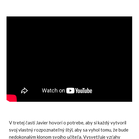
V tretej časti Javier hovorí o potrebe, aby si každý vytvoril
svoj vlastný rozpoznateľný štýl, aby sa vyhol tomu, že bude
nedokonalým klonom svojho učiteľa. Vysvetľuje vzťahy