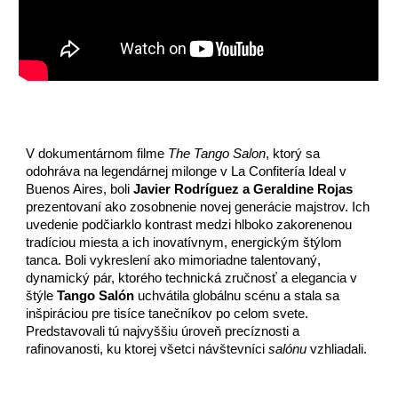
V dokumentárnom filme
The Tango Salon
, ktorý sa
odohráva
na
legendárnej milonge v La Confitería Ideal v
Buenos Aires, boli
Javier Rodríguez a Geraldine Rojas
prezentovaní ako zosobnenie novej generácie majstrov. Ich
uvedenie podčiarklo kontrast medzi hlboko zakorenenou
tradíciou miesta a ich inovatívnym, energickým štýlom
tanca. Boli vykreslení ako mimoriadne talentovaný,
dynamický pár, ktorého technická zručnosť a elegancia v
štýle
Tango Salón
uchvátila globálnu scénu a stala sa
inšpiráciou pre tisíce tanečníkov po celom svete.
Predstavovali tú najvyššiu úroveň precíznosti a
rafinovanosti, ku ktorej všetci návštevníci
salónu
vzhliadali.