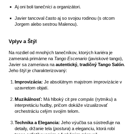
Aj oni boli tanečníci a organizátori.
Javier tancoval často aj so svojou rodinou (s otcom
Jorgem alebo sestrou Malenou).
Vplyv a Štýl
Na rozdiel od mnohých tanečníkov, ktorých kariéra je
zameraná primárne na
Tango Escenario
(javiskové tango),
Javier sa zameriava na
autentický, tradičný Tango Salón
.
Jeho štýl je charakterizovaný:
Improvizácia:
Je absolútnym majstrom improvizácie v
uzavretom objatí.
Muzikálnosť:
Má hlboký cit pre
compás
(rytmiku) a
interpretáciu hudby, pričom dokáže vizualizovať
orchestráciu celým svojím telom.
Technika a Elegancia:
Jeho výučba sa sústreďuje na
detaily, držanie tela (
postura
) a eleganciu, ktorá robí