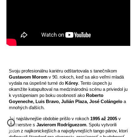
Svoju profesionálnu kariéru odštartovala s tanečníkom
Gustavom Morom
v 90. rokoch, keď sa ako veľmi mladá
vydala na úspešné turné do
Kórey
. Tento úspech ju
okamžite katapultoval na medzinárodnú scénu a priviedol ju
k vystúpeniam po boku osobností ako
Roberto
Goyeneche, Luis Bravo, Julián Plaza, José Colángelo
a
mnohých ďalších.
Jej najslávnejšie obdobie prišlo v rokoch
1995 až 2005
v
partnerstve s
Javierom Rodríguezom
. Spolu vytvorili
jeden z najikonickejších a najvplyvnejších tango párov, ktorí