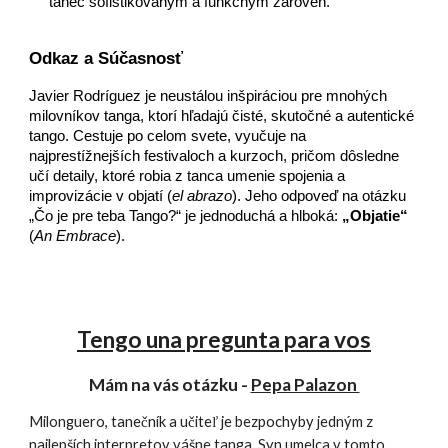
tanec sofistikovaným a funkčným zároveň.
Odkaz a Súčasnosť
Javier Rodríguez je neustálou inšpiráciou pre mnohých
milovníkov tanga, ktorí hľadajú čisté, skutočné a autentické
tango. Cestuje po celom svete, vyučuje na
najprestížnejších festivaloch a kurzoch, pričom dôsledne
učí detaily, ktoré robia z tanca umenie spojenia a
improvizácie v objatí (
el abrazo
). Jeho odpoveď na otázku
„Čo je pre teba Tango?“ je jednoduchá a hlboká:
„Objatie“
(
An Embrace
).
Tengo una pregunta para vos
Mám na vás otázku -
Pepa Palazon
Milonguero, tanečník a učiteľ je bezpochyby jedným z
najlepších interpretov vášne tanga. Syn umelca v tomto