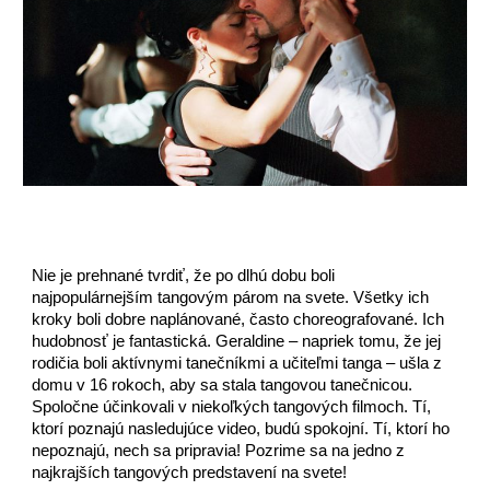
Nie je prehnané tvrdiť, že po dlhú dobu boli
najpopulárnejším tangovým párom na svete. Všetky ich
kroky boli dobre naplánované, často choreografované. Ich
hudobnosť je fantastická. Geraldine – napriek tomu, že jej
rodičia boli aktívnymi tanečníkmi a učiteľmi tanga – ušla z
domu v 16 rokoch, aby sa stala tangovou tanečnicou.
Spoločne účinkovali v niekoľkých tangových filmoch. Tí,
ktorí poznajú nasledujúce video, budú spokojní. Tí, ktorí ho
nepoznajú, nech sa pripravia! Pozrime sa na jedno z
najkrajších tangových predstavení na svete!