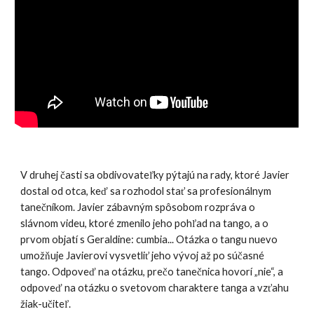
V druhej časti sa obdivovateľky pýtajú na rady, ktoré Javier
dostal od otca, keď sa rozhodol stať sa profesionálnym
tanečníkom. Javier zábavným spôsobom rozpráva o
slávnom videu, ktoré zmenilo jeho pohľad na tango, a o
prvom objatí s Geraldine: cumbia... Otázka o tangu nuevo
umožňuje Javierovi vysvetliť jeho vývoj až po súčasné
tango. Odpoveď na otázku, prečo tanečnica hovorí „nie“, a
odpoveď na otázku o svetovom charaktere tanga a vzťahu
žiak-učiteľ.