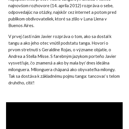
najnovšom rozhovore (14. apríla 2012) rozpráva o sebe,
odpovedajúc na otázky, najskôr cez internet a potom pred
publikom obdivovateliek, ktoré sa zišlo v Luna Llena v
Buenos Aires.
V prvej časti nám Javier rozpráva o tom, ako sa dostal k
tangu a ako jeho otec vnútil podstatu tanga. Hovorí o
prvom stretnutí s Geraldine Rojas, o význame objatie, o
Andrea a Stella Misse. S farebným jazykom porteño Javier
vysvetľuje, čo znamená a ako by mala byť dnes ideálna
milonguera. Milonguera chápaná ako obyvateľka milongy.
Tak sa dostáva k základnému pojmu tanga: tancovať s telom
druhého, cítiť!