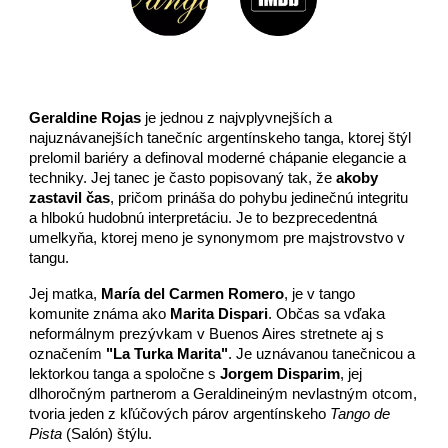
Geraldine Rojas
je jednou z najvplyvnejších a
najuznávanejších tanečníc argentínskeho tanga, ktorej štýl
prelomil bariéry a definoval moderné chápanie elegancie a
techniky. Jej tanec je často popisovaný tak, že
akoby
zastavil čas
, pričom prináša do pohybu jedinečnú integritu
a hlbokú hudobnú interpretáciu. Je to bezprecedentná
umelkyňa, ktorej meno je synonymom pre majstrovstvo v
tangu.
Jej matka,
María del Carmen Romero
, je v tango
komunite známa ako
Marita Dispari
. Občas sa vďaka
neformálnym prezývkam v Buenos Aires stretnete aj s
označením
"La Turka Marita"
. Je uznávanou tanečnicou a
lektorkou tanga a spoločne s
Jorgem Disparim
, jej
dlhoročným partnerom a Geraldineiným nevlastným otcom,
tvoria jeden z kľúčových párov argentínskeho
Tango de
Pista
(Salón) štýlu.