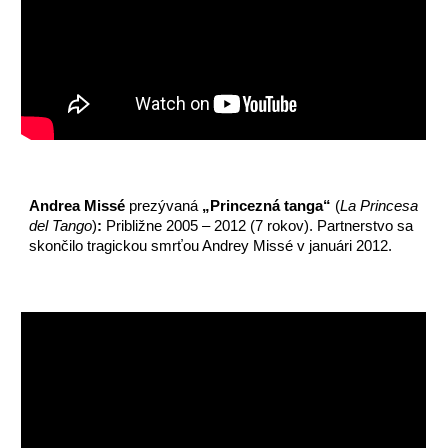
Andrea Missé
prezývan
á
„Princezná tanga“
(
La Princesa
del Tango
)
:
Približne 2005 – 2012 (7 rokov). Partnerstvo sa
skončilo tragickou smrťou Andrey Missé v januári 2012.