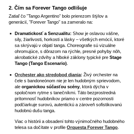
2. Čím sa Forever Tango odlišuje
Zatiaľ čo "Tango Argentino" bolo prierezom štýlov a
generácií, "Forever Tango" sa zameralo na:
Dramatickosť a Senzualitu:
Show je oslavou vášne,
sily, žiarlivosti, horkosti a lásky – všetkých emócií, ktoré
sa skrývajú v objatí tanga. Choreografie sú vizuálne
ohromujúce, s dôrazom na rýchle, presné pohyby nôh,
akrobatické zdvihy a hlboké záklony typické pre
Stage
Tango (Tango Escenario)
.
Orchester ako stredobod diania
:
Živý orchester na
čele s bandoneónom nie je len hudobným sprievodom,
ale
organickou súčasťou scény
, ktorá dýcha v
spoločnom rytme s tanečníkmi. Táto bezprostredná
prítomnosť hudobníkov priamo v centre pozornosti
podčiarkuje surovú, autentickú a zároveň sofistikovanú
hudobnú dušu tanga.
Viac o histórii a obsadení tohto výnimočného hudobného
telesa sa dočítate v profile
Orquesta Forever Tango
.