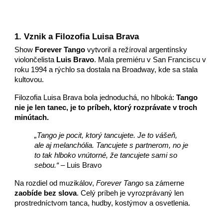
1. Vznik a Filozofia Luisa Brava
Show
Forever Tango
vytvoril a režíroval argentínsky
violončelista
Luis Bravo
. Mala premiéru v San Franciscu v
roku 1994 a rýchlo sa dostala na Broadway, kde sa stala
kultovou.
Filozofia Luisa Brava bola jednoduchá, no hlboká:
Tango
nie je len tanec, je to príbeh, ktorý rozprávate v troch
minútach.
„Tango je pocit, ktorý tancujete. Je to vášeň,
ale aj melanchólia. Tancujete s partnerom, no je
to tak hlboko vnútorné, že tancujete sami so
sebou.“
– Luis Bravo
Na rozdiel od muzikálov,
Forever Tango
sa zámerne
zaobíde bez slova
. Celý príbeh je vyrozprávaný len
prostredníctvom tanca, hudby, kostýmov a osvetlenia.