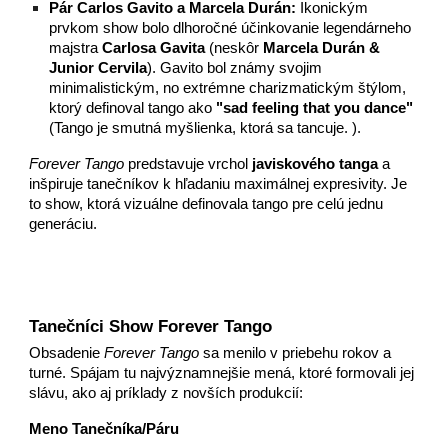
Pár Carlos Gavito a Marcela Durán:
Ikonickým
prvkom show bolo dlhoročné účinkovanie legendárneho
majstra
Carlosa Gavita
(neskôr
Marcela Durán &
Junior Cervila
). Gavito bol známy svojim
minimalistickým, no extrémne charizmatickým štýlom,
ktorý definoval tango ako
"sad feeling that you dance"
(
Tango je smutná myšlienka, ktorá sa tancuje.
).
Forever Tango
predstavuje vrchol
javiskového tanga
a
inšpiruje tanečníkov k hľadaniu maximálnej expresivity. Je
to show, ktorá vizuálne definovala tango pre celú jednu
generáciu.
Tanečníci Show Forever Tango
Obsadenie
Forever Tango
sa menilo v priebehu rokov a
turné. Spájam tu najvýznamnejšie mená, ktoré formovali jej
slávu, ako aj príklady z novších produkcií:
Meno Tanečníka/Páru