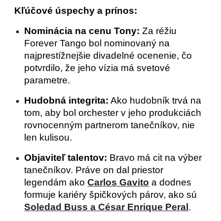
Kľúčové úspechy a prínos:
Nominácia na cenu Tony:
Za réžiu
Forever Tango bol nominovaný na
najprestížnejšie divadelné ocenenie, čo
potvrdilo, že jeho vízia má svetové
parametre.
Hudobná integrita:
Ako hudobník trvá na
tom, aby bol orchester v jeho produkciách
rovnocenným partnerom tanečníkov, nie
len kulisou.
Objaviteľ talentov:
Bravo má cit na výber
tanečníkov. Práve on dal priestor
legendám ako
Carlos Gavito
a dodnes
formuje kariéry špičkových párov, ako sú
Soledad Buss a César Enrique Peral
.