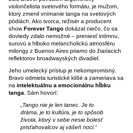
violončelista svetového formátu, je mužom,
ktorý zmenil vnímanie tanga na svetových
pódiách. Ako tvorca, režisér a producent
show
Forever Tango
dokázal niečo, čo sa
dovtedy zdalo nemožné – preniesť intímnu,
surovú a hlboko melancholickú atmosféru
milongy z Buenos Aires priamo do žiariacich
reflektorov broadwayských divadiel.
Jeho umelecký prístup je nekompromisný.
Bravo odmieta turistické klišé a zameriava sa
na
intelektuálnu a emocionálnu hĺbku
tanga
. Sám hovorí:
„Tango nie je len tanec. Je to
dráma, je to kultúra, je to spôsob
života, ktorý v sebe nesie bolesť
prisťahovalcov aj vášeň noci.“