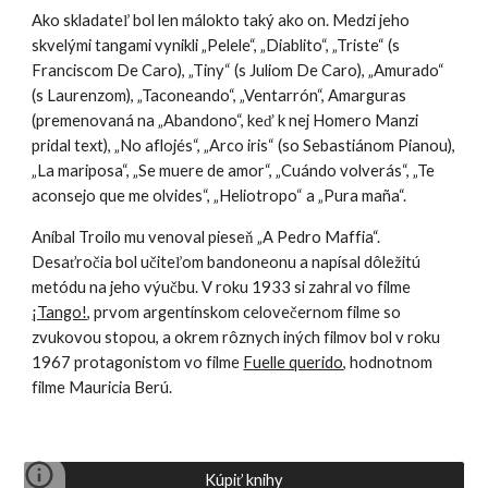
Ako skladateľ bol len málokto taký ako on. Medzi jeho
skvelými tangami vynikli „Pelele“, „Diablito“, „Triste“ (s
Franciscom De Caro), „Tiny“ (s Juliom De Caro), „Amurado“
(s Laurenzom), „Taconeando“, „Ventarrón“, Amarguras
(premenovaná na „Abandono“, keď k nej Homero Manzi
pridal text), „No aflojés“, „Arco iris“ (so Sebastiánom Pianou),
„La mariposa“, „Se muere de amor“, „Cuándo volverás“, „Te
aconsejo que me olvides“, „Heliotropo“ a „Pura maña“.
Aníbal Troilo mu venoval pieseň „A Pedro Maffia“.
Desaťročia bol učiteľom bandoneonu a napísal dôležitú
metódu na jeho výučbu. V roku 1933 si zahral vo filme
¡Tango!
, prvom argentínskom celovečernom filme so
zvukovou stopou, a okrem rôznych iných filmov bol v roku
1967 protagonistom vo filme
Fuelle querido
, hodnotnom
filme Mauricia Berú.
Kúpiť knihy