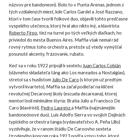
názvov pre bandoneon). Bolo to v Punta Arenas, jednom z
tých vzdialených miest, kde Carlos Gardel a José Razzano,
ktorí v tom čase tvorili folkové duo, objavili tohto predčasne
vyspelého utečenca, ktorý hral ako nikto iný, a klavirista
Roberto Firpo
, tiež na turné po tých veľkých diaľkach, ho
priviedol do mesta Buenos Aires. Maffia však nemal rád
rovný rytmus toho orchestra, pretože už vtedy vymýšľal
posunuté akcenty, frázovanie, rubato.
Keď sa v roku 1922 pripojil k sextetu
Juan Carlos Cobián
(slávneho skladateľa táng ako Los mareados a Nostalgias),
stretol sa s huslistom
Julio De Caro
(s ktorým už predtým
vytvoril kvarteto), Maffia sa začal podieľať na klíčení
revolučnej Decarovej školy (escuela decareana), ktorej
mentori boli minimálne štyria: Bratia Julio a Francisco De
Caro (klaviristi),
Pedro Laurenz
a Maffia (najznámejšie
bandoneónové duo). Luis Adolfo Sierra vo svojich Dejinách
typického orchestra tanga (vydavateľstvo A. Peña Lillo)
vyzdvihuje, že v ranom štádiu De Caroovho sexteta
(zrodeného koncom roka 1923 podľa vzoru toho, ktoré