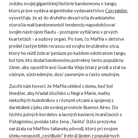
zväzku svojej gigantickej histórie bandoneonu v tangu,
ktorú práve vydáva argentínske vydavateľstvo
Corregidor
,
vysvetľuje, že až do druhého desaťročia dvadsiateho
storočia mali bandoneonisti tendenciu napodobňovať
svojím nástrojom flautu - postupne vytláčanú v prvých
kvartetách - a sudový organ. Po tom, čo Maffia v detstve
prešiel častým bitím reťazou od svojho brutálneho otca,
ktorý ho nútil žobrať peniaze po každom odohratom tangu,
bol tým, kto dodal bandoneónu potrebný tento populárny
žáner, aby opustil hravú Guardia Vieja (starý prúd) a stal sa
vážnym, sústredeným, dosť zasneným a často smutným.
Zucchi nám hovorí, že Maffia utiekol z domu, keď bol
tínedžer, aby hľadal útočisko u Negra Maríe, matky
niekoľkých hudobníkov s rôznymi otcami a spojenej s
darebákmi z juhu obrovskej provincie Buenos Aires. Do
týchto južných bordelov a lacných kaviarní, hraničiacich s
Patagóniou, poslala táto žena „Tanita“ (táto prezývka
narážala na Maffiov taliansky pôvod), ktorý pri svojom
úteku neopustil „costilludo“ (rebrá) (jeden z populárnych