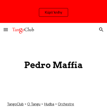
Skip to main content
Skip to navigation
Kúpiť knihy
Pedro Maffia
TangoClub
>
O Tangu
>
Hudba
>
Orchestre