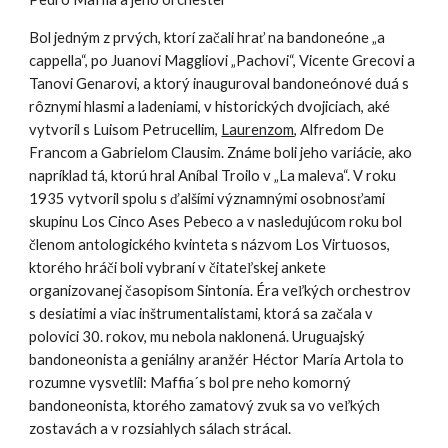
Bol jedným z prvých, ktorí začali hrať na bandoneóne „a
cappella“, po Juanovi Maggliovi „Pachovi“, Vicente Grecovi a
Tanovi Genarovi, a ktorý inauguroval bandoneónové duá s
rôznymi hlasmi a ladeniami, v historických dvojiciach, aké
vytvoril s Luisom Petrucellim,
Laurenzom
, Alfredom De
Francom a Gabrielom Clausim. Známe boli jeho variácie, ako
napríklad tá, ktorú hral Aníbal Troilo v „La maleva“. V roku
1935 vytvoril spolu s ďalšími významnými osobnosťami
skupinu Los Cinco Ases Pebeco a v nasledujúcom roku bol
členom antologického kvinteta s názvom Los Virtuosos,
ktorého hráči boli vybraní v čitateľskej ankete
organizovanej časopisom Sintonía. Éra veľkých orchestrov
s desiatimi a viac inštrumentalistami, ktorá sa začala v
polovici 30. rokov, mu nebola naklonená. Uruguajský
bandoneonista a geniálny aranžér Héctor María Artola to
rozumne vysvetlil: Maffia´s bol pre neho komorný
bandoneonista, ktorého zamatový zvuk sa vo veľkých
zostavách a v rozsiahlych sálach strácal.