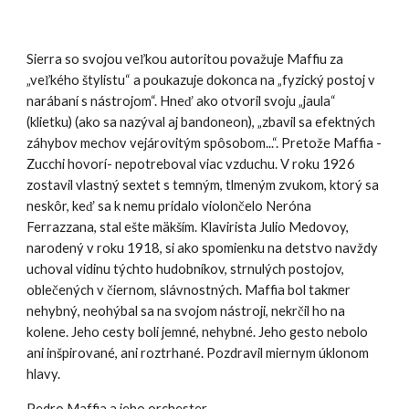
Sierra so svojou veľkou autoritou považuje Maffiu za
„veľkého štylistu“ a poukazuje dokonca na „fyzický postoj v
narábaní s nástrojom“. Hneď ako otvoril svoju „jaul
a
“
(klietku) (ako sa nazýval aj bandoneon), „zbavil sa efektných
záhybov mechov vejárovitým spôsobom...“. Pretože Maffia -
Zucchi hovorí- nepotreboval viac vzduchu. V roku 1926
zostavil vlastný sextet s temným, tlmeným zvukom, ktorý sa
neskôr, keď sa k nemu pridalo violončelo Neróna
Ferrazzana, stal ešte mäkším. Klavirista Julio Medovoy,
narodený v roku 1918, si ako spomienku na detstvo navždy
uchoval vidinu týchto hudobníkov, strnulých postojov,
oblečených v čiernom, slávnostných. Maffia bol takmer
nehybný, neohýbal sa na svojom nástroji, nekrčil ho na
kolene. Jeho cesty boli jemné, nehybné. Jeho gesto nebolo
ani inšpirované, ani roztrhané. Pozdravil miernym úklonom
hlavy.
Pedro Maffia a jeho orchester