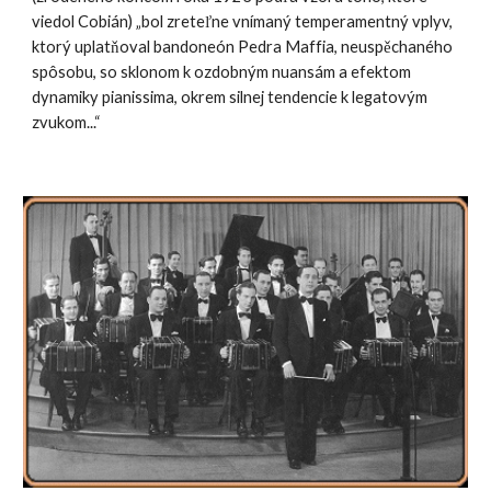
viedol Cobián) „bol zreteľne vnímaný temperamentný vplyv,
ktorý uplatňoval bandoneón Pedra Maffia, neuspěchaného
spôsobu, so sklonom k ozdobným nuansám a efektom
dynamiky pianissima, okrem silnej tendencie k legatovým
zvukom...“