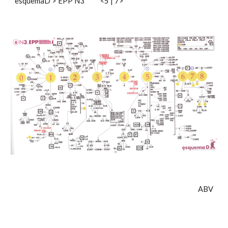
esquemaD
>
EPP N3
<5
|
7>
ABV