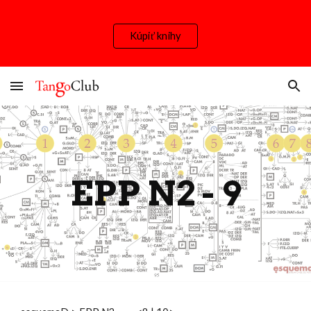
Skip to main content
Skip to navigation
Kúpiť knihy
EPP N2 -
9