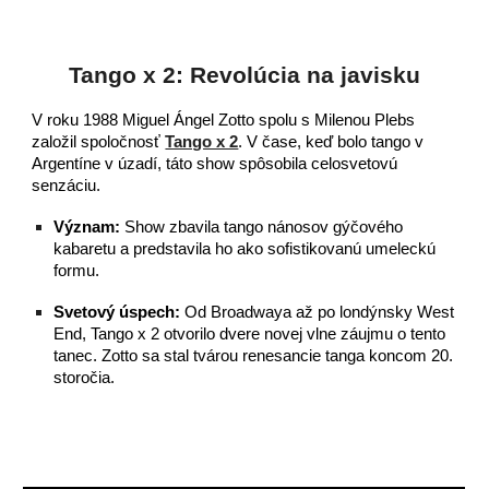
Tango x 2: Revolúcia na javisku
V roku 1988 Miguel Ángel Zotto spolu s Milenou Plebs
založil spoločnosť
Tango x 2
. V čase, keď bolo tango v
Argentíne v úzadí, táto show spôsobila celosvetovú
senzáciu.
Význam:
Show zbavila tango nánosov gýčového
kabaretu a predstavila ho ako sofistikovanú umeleckú
formu.
Svetový úspech:
Od Broadwaya až po londýnsky West
End, Tango x 2 otvorilo dvere novej vlne záujmu o tento
tanec. Zotto sa stal tvárou renesancie tanga koncom 20.
storočia.