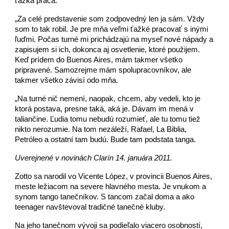
ťažká práca.
„Za celé predstavenie som zodpovedný len ja sám. Vždy
som to tak robil. Je pre mňa veľmi ťažké pracovať s inými
ľuďmi. Počas turné mi prichádzajú na myseľ nové nápady a
zapisujem si ich, dokonca aj osvetlenie, ktoré použijem.
Keď prídem do Buenos Aires, mám takmer všetko
pripravené. Samozrejme mám spolupracovníkov, ale
takmer všetko závisí odo mňa.
„Na turné nič nemení, naopak, chcem, aby vedeli, kto je
ktorá postava, presne taká, aká je. Dávam im mená v
taliančine. Ľudia tomu nebudú rozumieť, ale tu tomu tiež
nikto nerozumie. Na tom nezáleží, Rafael, La Biblia,
Petróleo a ostatní tam budú. Bude tam podstata tanga.
Uverejnené v novinách Clarín 14. januára 2011.
Zotto sa narodil vo Vicente López, v provincii Buenos Aires,
meste ležiacom na severe hlavného mesta. Je vnukom a
synom tango tanečníkov. S tancom začal doma a ako
teenager navštevoval tradičné tanečné kluby.
Na jeho tanečnom vývoji sa podieľalo viacero osobností,