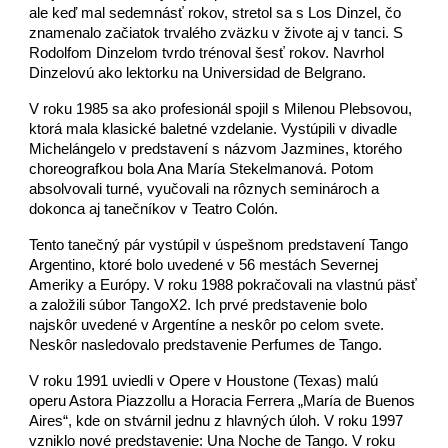
ale keď mal sedemnásť rokov, stretol sa s Los Dinzel, čo
znamenalo začiatok trvalého zväzku v živote aj v tanci. S
Rodolfom Dinzelom tvrdo trénoval šesť rokov. Navrhol
Dinzelovú ako lektorku na Universidad de Belgrano.
V roku 1985 sa ako profesionál spojil s Milenou Plebsovou,
ktorá mala klasické baletné vzdelanie. Vystúpili v divadle
Michelángelo v predstavení s názvom Jazmines, ktorého
choreografkou bola Ana María Stekelmanová. Potom
absolvovali turné, vyučovali na rôznych seminároch a
dokonca aj tanečníkov v Teatro Colón.
Tento tanečný pár vystúpil v úspešnom predstavení Tango
Argentino, ktoré bolo uvedené v 56 mestách Severnej
Ameriky a Európy. V roku 1988 pokračovali na vlastnú päsť
a založili súbor TangoX2. Ich prvé predstavenie bolo
najskôr uvedené v Argentíne a neskôr po celom svete.
Neskôr nasledovalo predstavenie Perfumes de Tango.
V roku 1991 uviedli v Opere v Houstone (Texas) malú
operu Astora Piazzollu a Horacia Ferrera „María de Buenos
Aires“, kde on stvárnil jednu z hlavných úloh. V roku 1997
vzniklo nové predstavenie: Una Noche de Tango. V roku