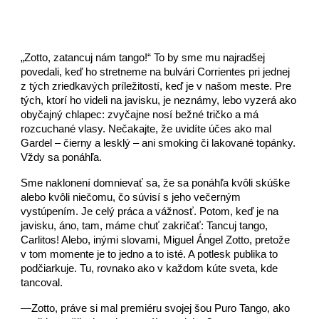
„Zotto, zatancuj nám tango!“ To by sme mu najradšej
povedali, keď ho stretneme na bulvári Corrientes pri jednej
z tých zriedkavých príležitostí, keď je v našom meste. Pre
tých, ktorí ho videli na javisku, je neznámy, lebo vyzerá ako
obyčajný chlapec: zvyčajne nosí bežné tričko a má
rozcuchané vlasy. Nečakajte, že uvidíte účes ako mal
Gardel – čierny a lesklý – ani smoking či lakované topánky.
Vždy sa ponáhľa.
Sme naklonení domnievať sa, že sa ponáhľa kvôli skúške
alebo kvôli niečomu, čo súvisí s jeho večerným
vystúpením. Je celý práca a vážnosť. Potom, keď je na
javisku, áno, tam, máme chuť zakričať: Tancuj tango,
Carlitos! Alebo, inými slovami, Miguel Ángel Zotto, pretože
v tom momente je to jedno a to isté. A potlesk publika to
podčiarkuje. Tu, rovnako ako v každom kúte sveta, kde
tancoval.
—Zotto, práve si mal premiéru svojej šou Puro Tango, ako