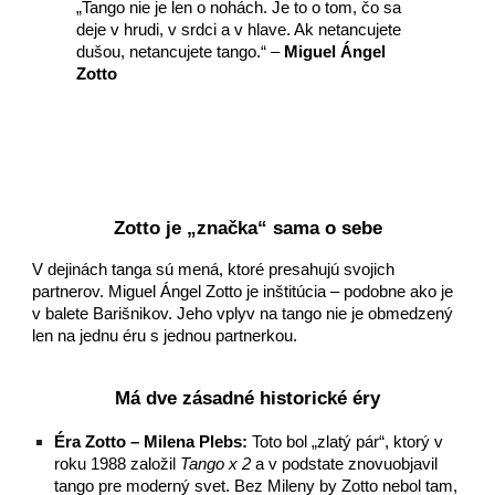
„Tango nie je len o nohách. Je to o tom, čo sa
deje v hrudi, v srdci a v hlave. Ak netancujete
dušou, netancujete tango.“ –
Miguel Ángel
Zotto
Zotto je „značka“ sama o sebe
V dejinách tanga sú mená, ktoré presahujú svojich
partnerov. Miguel Ángel Zotto je inštitúcia – podobne ako je
v balete Barišnikov. Jeho vplyv na tango nie je obmedzený
len na jednu éru s jednou partnerkou.
Má dve zásadné historické éry
Éra Zotto – Milena Plebs:
Toto bol „zlatý pár“, ktorý v
roku 1988 založil
Tango x 2
a v podstate znovuobjavil
tango pre moderný svet. Bez Mileny by Zotto nebol tam,