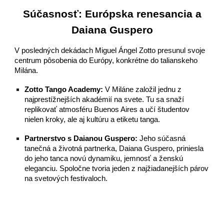
Súčasnosť: Európska renesancia a
Daiana Guspero
V posledných dekádach Miguel Ángel Zotto presunul svoje
centrum pôsobenia do Európy, konkrétne do talianskeho
Milána.
Zotto Tango Academy:
V Miláne založil jednu z
najprestížnejších akadémií na svete. Tu sa snaží
replikovať atmosféru Buenos Aires a učí študentov
nielen kroky, ale aj kultúru a etiketu tanga.
Partnerstvo s Daianou Guspero:
Jeho súčasná
tanečná a životná partnerka, Daiana Guspero, priniesla
do jeho tanca novú dynamiku, jemnosť a ženskú
eleganciu. Spoločne tvoria jeden z najžiadanejších párov
na svetových festivaloch.