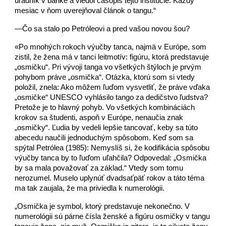
úradník v banke a viedol časopis tejto inštitúcie. Každý
mesiac v ňom uverejňoval článok o tangu.“
—Čo sa stalo po Petróleovi a pred vašou novou šou?
«Po mnohých rokoch výučby tanca, najmä v Európe, som
zistil, že žena má v tanci leitmotív: figúru, ktorá predstavuje
„osmičku“. Pri vývoji tanga vo všetkých štýloch je prvým
pohybom práve „osmička“. Otázka, ktorú som si vtedy
položil, znela: Ako môžem ľuďom vysvetliť, že práve vďaka
„osmičke“ UNESCO vyhlásilo tango za dedičstvo ľudstva?
Pretože je to hlavný pohyb. Vo všetkých kombináciách
krokov sa študenti, aspoň v Európe, nenaučia znak
„osmičky“. Ľudia by vedeli lepšie tancovať, keby sa túto
abecedu naučili jednoduchým spôsobom. Keď som sa
spýtal Petrólea (1985): Nemyslíš si, že kodifikácia spôsobu
výučby tanca by to ľuďom uľahčila? Odpovedal: „Osmička
by sa mala považovať za základ.“ Vtedy som tomu
nerozumel. Muselo uplynúť dvadsaťpäť rokov a táto téma
ma tak zaujala, že ma priviedla k numerológii.
„Osmička je symbol, ktorý predstavuje nekonečno. V
numerológii sú párne čísla ženské a figúru osmičky v tangu