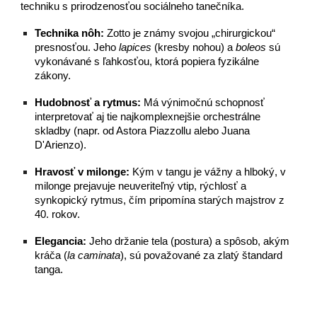
techniku s prirodzenosťou sociálneho tanečníka.
Technika nôh:
Zotto je známy svojou „chirurgickou“
presnosťou. Jeho
lapices
(kresby nohou) a
boleos
sú
vykonávané s ľahkosťou, ktorá popiera fyzikálne
zákony.
Hudobnosť a rytmus:
Má výnimočnú schopnosť
interpretovať aj tie najkomplexnejšie orchestrálne
skladby (napr. od Astora Piazzollu alebo Juana
D'Arienzo).
Hravosť v milonge:
Kým v tangu je vážny a hlboký, v
milonge prejavuje neuveriteľný vtip, rýchlosť a
synkopický rytmus, čím pripomína starých majstrov z
40. rokov.
Elegancia:
Jeho držanie tela (postura) a spôsob, akým
kráča (
la caminata
), sú považované za zlatý štandard
tanga.