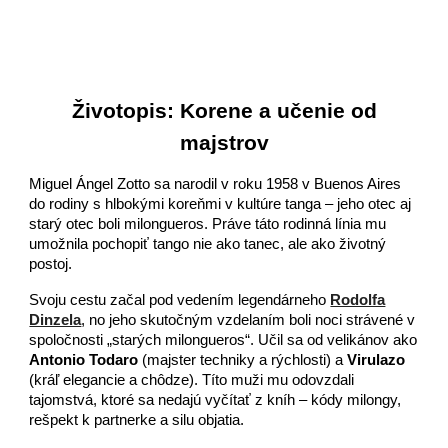
Životopis: Korene a učenie od
majstrov
Miguel Ángel Zotto sa narodil v roku 1958 v Buenos Aires
do rodiny s hlbokými koreňmi v kultúre tanga – jeho otec aj
starý otec boli milongueros. Práve táto rodinná línia mu
umožnila pochopiť tango nie ako tanec, ale ako životný
postoj.
Svoju cestu začal pod vedením legendárneho
Rodolfa
Dinzela
, no jeho skutočným vzdelaním boli noci strávené v
spoločnosti „starých milongueros“. Učil sa od velikánov ako
Antonio Todaro
(majster techniky a rýchlosti) a
Virulazo
(kráľ elegancie a chôdze). Títo muži mu odovzdali
tajomstvá, ktoré sa nedajú vyčítať z kníh – kódy milongy,
rešpekt k partnerke a silu objatia.