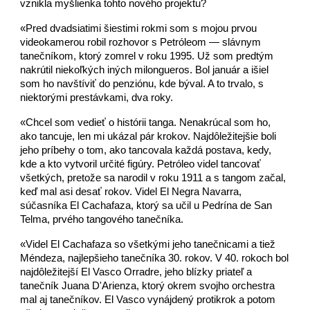
vznikla myšlienka tohto nového projektu?
«Pred dvadsiatimi šiestimi rokmi som s mojou prvou
videokamerou robil rozhovor s Petróleom — slávnym
tanečníkom, ktorý zomrel v roku 1995. Už som predtým
nakrútil niekoľkých iných milongueros. Bol január a išiel
som ho navštíviť do penziónu, kde býval. A to trvalo, s
niektorými prestávkami, dva roky.
«Chcel som vedieť o histórii tanga. Nenakrúcal som ho,
ako tancuje, len mi ukázal pár krokov. Najdôležitejšie boli
jeho príbehy o tom, ako tancovala každá postava, kedy,
kde a kto vytvoril určité figúry. Petróleo videl tancovať
všetkých, pretože sa narodil v roku 1911 a s tangom začal,
keď mal asi desať rokov. Videl El Negra Navarra,
súčasníka El Cachafaza, ktorý sa učil u Pedrína de San
Telma, prvého tangového tanečníka.
«Videl El Cachafaza so všetkými jeho tanečnicami a tiež
Méndeza, najlepšieho tanečníka 30. rokov. V 40. rokoch bol
najdôležitejší El Vasco Orradre, jeho blízky priateľ a
tanečník Juana D'Arienza, ktorý okrem svojho orchestra
mal aj tanečníkov. El Vasco vynájdený protikrok a potom