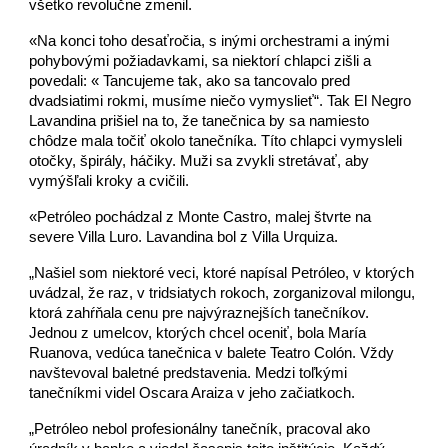
všetko revolučne zmenil.
«Na konci toho desaťročia, s inými orchestrami a inými
pohybovými požiadavkami, sa niektorí chlapci zišli a
povedali: « Tancujeme tak, ako sa tancovalo pred
dvadsiatimi rokmi, musíme niečo vymyslieť“. Tak El Negro
Lavandina prišiel na to, že tanečnica by sa namiesto
chôdze mala točiť okolo tanečníka. Títo chlapci vymysleli
otočky, špirály, háčiky. Muži sa zvykli stretávať, aby
vymýšľali kroky a cvičili.
«Petróleo pochádzal z Monte Castro, malej štvrte na
severe Villa Luro. Lavandina bol z Villa Urquiza.
„Našiel som niektoré veci, ktoré napísal Petróleo, v ktorých
uvádzal, že raz, v tridsiatych rokoch, zorganizoval milongu,
ktorá zahŕňala cenu pre najvýraznejších tanečníkov.
Jednou z umelcov, ktorých chcel oceniť, bola María
Ruanova, vedúca tanečnica v balete Teatro Colón. Vždy
navštevoval baletné predstavenia. Medzi toľkými
tanečníkmi videl Oscara Araiza v jeho začiatkoch.
„Petróleo nebol profesionálny tanečník, pracoval ako