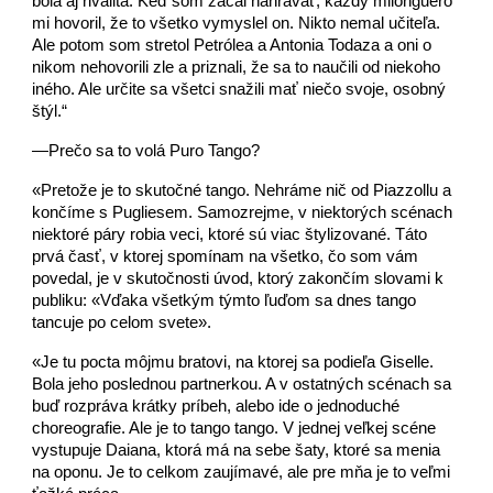
bola aj rivalita. Keď som začal nahrávať, každý milonguero
mi hovoril, že to všetko vymyslel on. Nikto nemal učiteľa.
Ale potom som stretol Petrólea a Antonia Todaza a oni o
nikom nehovorili zle a priznali, že sa to naučili od niekoho
iného. Ale určite sa všetci snažili mať niečo svoje, osobný
štýl.“
—Prečo sa to volá Puro Tango?
«Pretože je to skutočné tango. Nehráme nič od Piazzollu a
končíme s Pugliesem. Samozrejme, v niektorých scénach
niektoré páry robia veci, ktoré sú viac štylizované. Táto
prvá časť, v ktorej spomínam na všetko, čo som vám
povedal, je v skutočnosti úvod, ktorý zakončím slovami k
publiku: «Vďaka všetkým týmto ľuďom sa dnes tango
tancuje po celom svete».
«Je tu pocta môjmu bratovi, na ktorej sa podieľa Giselle.
Bola jeho poslednou partnerkou. A v ostatných scénach sa
buď rozpráva krátky príbeh, alebo ide o jednoduché
choreografie. Ale je to tango tango. V jednej veľkej scéne
vystupuje Daiana, ktorá má na sebe šaty, ktoré sa menia
na oponu. Je to celkom zaujímavé, ale pre mňa je to veľmi