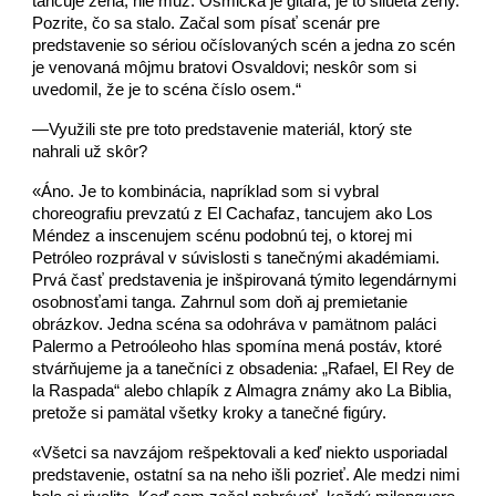
tancuje žena, nie muž. Osmička je gitara, je to silueta ženy.
Pozrite, čo sa stalo. Začal som písať scenár pre
predstavenie so sériou očíslovaných scén a jedna zo scén
je venovaná môjmu bratovi Osvaldovi; neskôr som si
uvedomil, že je to scéna číslo osem.“
—Využili ste pre toto predstavenie materiál, ktorý ste
nahrali už skôr?
«Áno. Je to kombinácia, napríklad som si vybral
choreografiu prevzatú z El Cachafaz, tancujem ako Los
Méndez a inscenujem scénu podobnú tej, o ktorej mi
Petróleo rozprával v súvislosti s tanečnými akadémiami.
Prvá časť predstavenia je inšpirovaná týmito legendárnymi
osobnosťami tanga. Zahrnul som doň aj premietanie
obrázkov. Jedna scéna sa odohráva v pamätnom paláci
Palermo a Petroóleoho hlas spomína mená postáv, ktoré
stvárňujeme ja a tanečníci z obsadenia: „Rafael, El Rey de
la Raspada“ alebo chlapík z Almagra známy ako La Biblia,
pretože si pamätal všetky kroky a tanečné figúry.
«Všetci sa navzájom rešpektovali a keď niekto usporiadal
predstavenie, ostatní sa na neho išli pozrieť. Ale medzi nimi