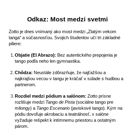
Odkaz: Most medzi svetmi
Zotto je dnes vnímaný ako most medzi „Zlatým vekom
tanga“ a súčasnosťou. Svojich študentov učí tri základné
piliere:
Objatie (El Abrazo):
Bez autentického prepojenia je
tango podľa neho len gymnastika.
Chôdza:
Neustále zdôrazňuje, že najťažšou a
najkrajšou vecou v tangu je kráčať v súlade s hudbou a
partnerom.
Rozdiel medzi pódium a salónom:
Zotto prísne
rozlišuje medzi
Tango de Pista
(sociálne tango pre
milongy) a
Tango Escenario
(javiskové tango). Kým na
pódiu dovoľuje akrobaciu a teatrálnosť, v salóne
vyžaduje rešpekt k intímnemu priestoru a ostatným
párom.