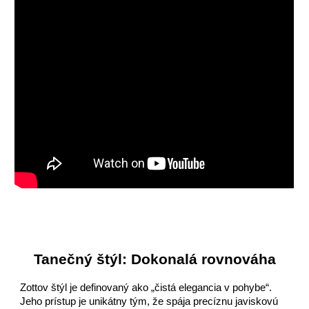
Tanečný štýl: Dokonalá rovnováha
Zottov štýl je definovaný ako „čistá elegancia v pohybe“.
Jeho prístup je unikátny tým, že spája precíznu javiskovú