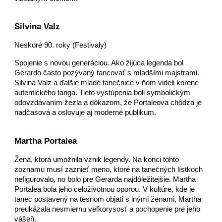
Silvina Valz
Neskoré 90. roky (Festivaly)
Spojenie s novou generáciou. Ako žijúca legenda bol
Gerardo často pozývaný tancovať s mladšími majstrami.
Silvina Valz a ďalšie mladé tanečnice v ňom videli korene
autentického tanga. Tieto vystúpenia boli symbolickým
odovzdávaním žezla a dôkazom, že Portaleova chôdza je
nadčasová a oslovuje aj moderné publikum.
Martha Portalea
Žena, ktorá umožnila vznik legendy. Na konci tohto
zoznamu musí zaznieť meno, ktoré na tanečných lístkoch
nefigurovalo, no bolo pre Gerarda najdôležitejšie. Martha
Portalea bola jeho celoživotnou oporou. V kultúre, kde je
tanec postavený na tesnom objatí s inými ženami, Martha
preukázala nesmiernu veľkorysosť a pochopenie pre jeho
vášeň.