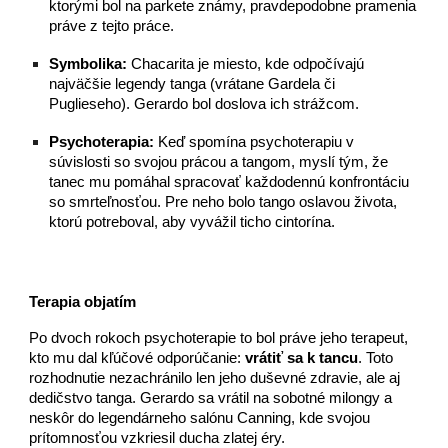
ktorými bol na parkete známy, pravdepodobne pramenia
práve z tejto práce.
Symbolika:
Chacarita je miesto, kde odpočívajú
najväčšie legendy tanga (vrátane Gardela či
Puglieseho). Gerardo bol doslova ich strážcom.
Psychoterapia:
Keď spomína psychoterapiu v
súvislosti so svojou prácou a tangom, myslí tým, že
tanec mu pomáhal spracovať každodennú konfrontáciu
so smrteľnosťou. Pre neho bolo tango oslavou života,
ktorú potreboval, aby vyvážil ticho cintorína.
Terapia objatím
Po dvoch rokoch psychoterapie to bol práve jeho terapeut,
kto mu dal kľúčové odporúčanie:
vrátiť sa k tancu
. Toto
rozhodnutie nezachránilo len jeho duševné zdravie, ale aj
dedičstvo tanga. Gerardo sa vrátil na sobotné milongy a
neskôr do legendárneho salónu Canning, kde svojou
prítomnosťou vzkriesil ducha zlatej éry.