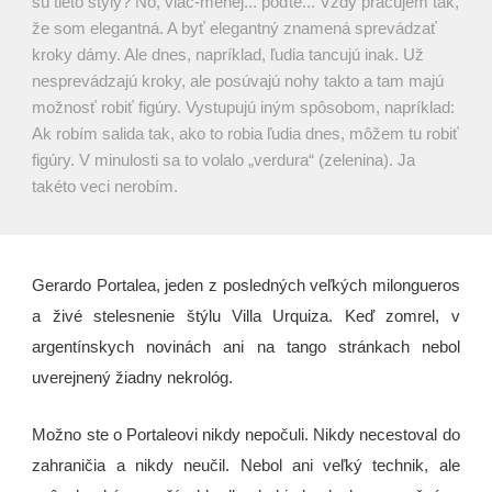
sú tieto štýly? No, viac-menej... poďte... Vždy pracujem tak,
že som elegantná. A byť elegantný znamená sprevádzať
kroky dámy. Ale dnes, napríklad, ľudia tancujú inak. Už
nesprevádzajú kroky, ale posúvajú nohy takto a tam majú
možnosť robiť figúry. Vystupujú iným spôsobom, napríklad:
Ak robím salida tak, ako to robia ľudia dnes, môžem tu robiť
figúry. V minulosti sa to volalo „verdura“ (zelenina). Ja
takéto veci nerobím.
Gerardo Portalea, jeden z posledných veľkých milongueros
a živé stelesnenie štýlu Villa Urquiza. Keď zomrel, v
argentínskych novinách ani na tango stránkach nebol
uverejnený žiadny nekrológ.
Možno ste o Portaleovi nikdy nepočuli. Nikdy necestoval do
zahraničia a nikdy neučil. Nebol ani veľký technik, ale