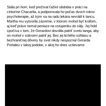
Stála pri ňom, keď prežíval ťažké obdobia v práci na
cintoríne Chacarita, a podporovala ho počas dvoch rokov
psychoterapie, až kým sa na radu lekára nevrátil k tancu.
Martha mu vytvorila zázemie, v ktorom mohol byť kráľom,
aj keď práve nemal peniaze na vstupenku do sály. Jej hold
spočíva v tom, že Gerardovi dovolila patriť svetu tanga, aby
on mohol v súkromí patriť jej. Bez jej tichého súhlasu a
bezhraničnej dôvery by svet nikdy nespoznal Gerarda
Portaleu v takej podobe, v akej ho dnes uctievame