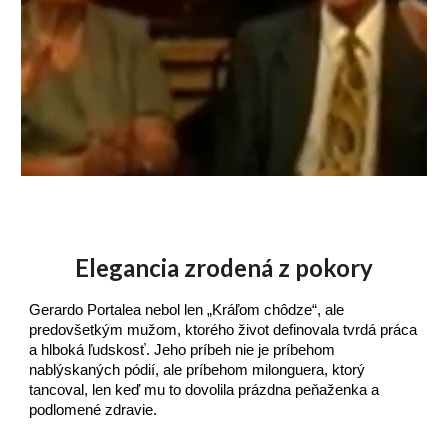
Elegancia zrodená z pokory
Gerardo Portalea nebol len „Kráľom chôdze“, ale
predovšetkým mužom, ktorého život definovala tvrdá práca
a hlboká ľudskosť. Jeho príbeh nie je príbehom
nablýskaných pódií, ale príbehom milonguera, ktorý
tancoval, len keď mu to dovolila prázdna peňaženka a
podlomené zdravie.