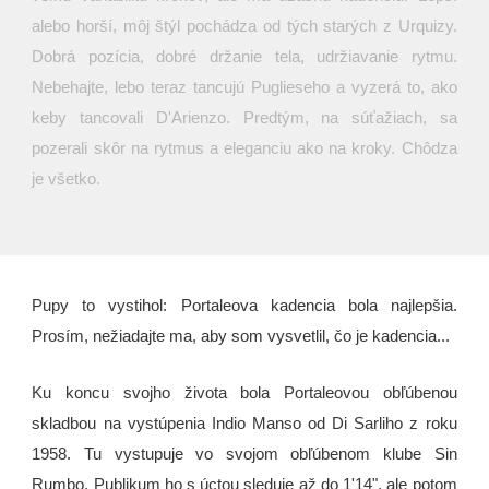
alebo horší, môj štýl pochádza od tých starých z Urquizy.
Dobrá pozícia, dobré držanie tela, udržiavanie rytmu.
Nebehajte, lebo teraz tancujú Puglieseho a vyzerá to, ako
keby tancovali D'Arienzo. Predtým, na súťažiach, sa
pozerali skôr na rytmus a eleganciu ako na kroky. Chôdza
je všetko.
Pupy to vystihol: Portaleova kadencia bola najlepšia.
Prosím, nežiadajte ma, aby som vysvetlil, čo je kadencia...
Ku koncu svojho života bola Portaleovou obľúbenou
skladbou na vystúpenia Indio Manso od Di Sarliho z roku
1958. Tu vystupuje vo svojom obľúbenom klube Sin
Rumbo. Publikum ho s úctou sleduje až do 1'14", ale potom