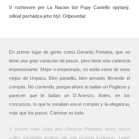
V rozhovore pre La Nacion bol Pupy Castello opýtaný,
odkiaľ pochádza jeho štýl. Odpovedal:
En primer lugar de gente como Gerardo Portalea, que no
tiene una gran variación de pasos, pero tiene una cadencia
impresionante. Mejor o empeorado, mi estilo viene de esos
viejos de Urquiza. Bien paradito, bien armado, llevando el
compás. No corriendo, porque ahora te bailan un Pugliese y
parecen que te bailan un D´Arienzo. Antes, en los
concursos, lo que te miraban era el compás y la elegancia,
más que los pasos. Caminar es todo.
V prvom rade ľudia ako Gerardo Portalea, ktorý nemá
veľkú variabilitu krokov, ale má úžasnú kadenciu. Lepší