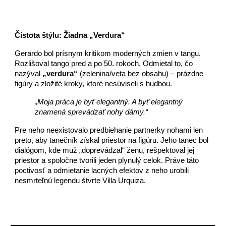
Čistota štýlu: Žiadna „Verdura“
Gerardo bol prísnym kritikom moderných zmien v tangu.
Rozlišoval tango pred a po 50. rokoch. Odmietal to, čo
nazýval
„verdura“
(zelenina/veta bez obsahu) – prázdne
figúry a zložité kroky, ktoré nesúviseli s hudbou.
„Moja práca je byť elegantný. A byť elegantný
znamená sprevádzať nohy dámy.“
Pre neho neexistovalo predbiehanie partnerky nohami len
preto, aby tanečník získal priestor na figúru. Jeho tanec bol
dialógom, kde muž „doprevádzal“ ženu, rešpektoval jej
priestor a spoločne tvorili jeden plynulý celok. Práve táto
poctivosť a odmietanie lacných efektov z neho urobili
nesmrteľnú legendu štvrte Villa Urquiza.