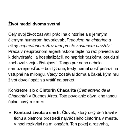
Život medzi dvoma svetmi
Celý svoj život zasvätil práci na cintoríne a s jemným
čiernym humorom hovorieval:
„Pracujem na cintoríne a
nikdy neprestanem. Raz tam proste zostanem navždy.“
Práca v neúprosnom argentínskom teple ho raz priviedla až
k dehydratácii a hospitalizácii, no napriek ťažkému osudu si
zachoval svoju dôstojnosť. Tango pre neho nebolo
samozrejmosťou – boli týždne, kedy nemal dosť peňazí na
vstupné na milongu. Vtedy zostával doma a čakal, kým mu
život dovolí opäť sa vrátiť na parket.
Konkrétne išlo o
Cintorín Chacarita
(
Cementerio de la
Chacarita
) v Buenos Aires. Toto povolanie dáva jeho tancu
úplne nový rozmer:
Kontrast života a smrti:
Človek, ktorý celý deň trávil v
tichu a pietnom prostredí najväčšieho cintorína v meste,
v noci rozkvital na milongách. Ten pokoj a rozvaha,