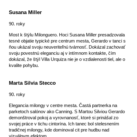
Susana Miller
90. roky
Most k štýlu Milonguero. Hoci Susana Miller presadzovala
tesné objatie typické pre centrum mesta, Gerardo v tanci s
ňou ukázal svoju neuveriteľnú tvárnosť. Dokázal zachovať
svoju povestnú eleganciu aj v intímnom kontakte, čím
dokázal, že štýl Villa Urquiza nie je o vzdialenosti tiel, ale o
kvalite pohybu.
Marta Silvia Stecco
90. roky
Elegancia milongy v centre mesta. Častá partnerka na
parketoch salónov ako Canning. S Martou Silviou Gerardo
demonštroval pokoj a vyrovnanosť, ktoré si prinášal zo
svojej práce v tichu cintorína. Ich tanec bol stelesnením
tradičnej milongy, kde dominoval cit pre hudbu nad
vizuálnym efektom.