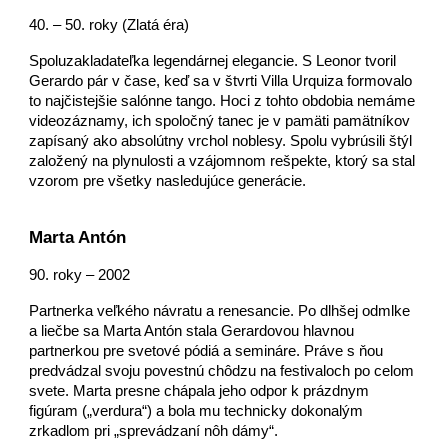
40. – 50. roky (Zlatá éra)
Spoluzakladateľka legendárnej elegancie. S Leonor tvoril
Gerardo pár v čase, keď sa v štvrti Villa Urquiza formovalo
to najčistejšie salónne tango. Hoci z tohto obdobia nemáme
videozáznamy, ich spoločný tanec je v pamäti pamätníkov
zapísaný ako absolútny vrchol noblesy. Spolu vybrúsili štýl
založený na plynulosti a vzájomnom rešpekte, ktorý sa stal
vzorom pre všetky nasledujúce generácie.
Marta Antón
90. roky – 2002
Partnerka veľkého návratu a renesancie. Po dlhšej odmlke
a liečbe sa Marta Antón stala Gerardovou hlavnou
partnerkou pre svetové pódiá a semináre. Práve s ňou
predvádzal svoju povestnú chôdzu na festivaloch po celom
svete. Marta presne chápala jeho odpor k prázdnym
figúram („verdura“) a bola mu technicky dokonalým
zrkadlom pri „sprevádzaní nôh dámy“.