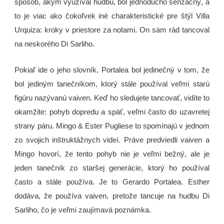
spôsob, akým využíval hudbu, bol jednoducho senzačný, a
to je viac ako čokoľvek iné charakteristické pre štýl Villa
Urquiza: kroky v priestore za notami. On sám rád tancoval
na neskorého Di Sarliho.
Pokiaľ ide o jeho slovník, Portalea bol jedinečný v tom, že
bol jediným tanečníkom, ktorý stále používal veľmi starú
figúru nazývanú vaiven. Keď ho sledujete tancovať, vidíte to
okamžite: pohyb dopredu a späť, veľmi často do uzavretej
strany páru. Mingo & Ester Pugliese to spomínajú v jednom
zo svojich inštruktážnych videí. Práve predviedli vaiven a
Mingo hovorí, že tento pohyb nie je veľmi bežný, ale je
jeden tanečník zo staršej generácie, ktorý ho používal
často a stále používa. Je to Gerardo Portalea. Esther
dodáva, že používa vaiven, pretože tancuje na hudbu Di
Sarliho, čo je veľmi zaujímavá poznámka.