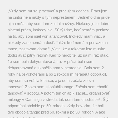
„Vždy som musel pracovať a pracujem dodnes. Pracujem
na cintoríne a nikdy s tým neprestanem. Jedného dňa príde
aj na mňa, aby som tam zostal navždy. Niekedy je to dobre
platená práca, inokedy nie. Sú týždne, keď nemám peniaze
na to, aby som išiel von a tancoval. Inokedy mám viac, a
niekedy zase nemám dosť. Takže keď nemám peniaze na
tanec, zostávam doma.“ „Viete, že v takomto lete musíte
dodržiavať pitný režim? Keď to nerobíte, už sa mi raz stalo,
že som bola dehydratovaná, raz v práci, bola som
dehydratovaná a skončila som v nemocnici. Bola som 2
roky na psychoterapii a po 2 rokoch mi terapeut odporučil,
aby som sa vrátila k tancu, a ja som začala znova
tancovať. Znova som si obľúbila tango. Začala som chodiť
tancovať v sobotu. A potom ten chlapík začal... organizovať
milongy v Canningu v stredu, tak som tam chodila tiež. Štýl
pripomínal obdobie po 50. rokoch, vždy hovorím, že boli
dve obdobia tanga: pred 50. rokmi a po 50. rokoch. A aké